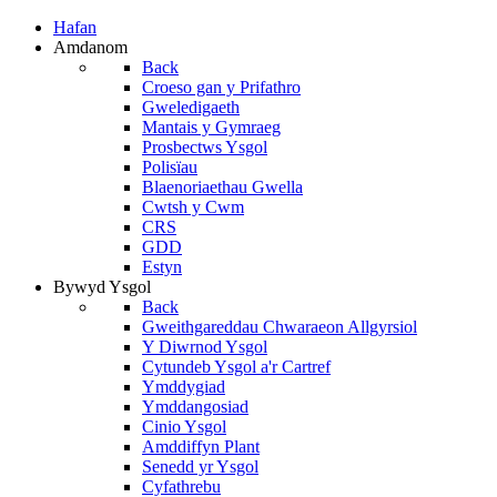
Hafan
Amdanom
Back
Croeso gan y Prifathro
Gweledigaeth
Mantais y Gymraeg
Prosbectws Ysgol
Polisïau
Blaenoriaethau Gwella
Cwtsh y Cwm
CRS
GDD
Estyn
Bywyd Ysgol
Back
Gweithgareddau Chwaraeon Allgyrsiol
Y Diwrnod Ysgol
Cytundeb Ysgol a'r Cartref
Ymddygiad
Ymddangosiad
Cinio Ysgol
Amddiffyn Plant
Senedd yr Ysgol
Cyfathrebu