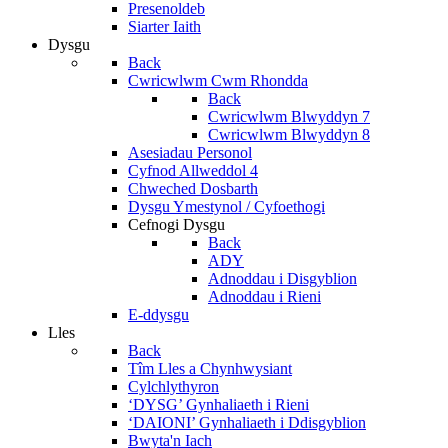
Presenoldeb
Siarter Iaith
Dysgu
Back
Cwricwlwm Cwm Rhondda
Back
Cwricwlwm Blwyddyn 7
Cwricwlwm Blwyddyn 8
Asesiadau Personol
Cyfnod Allweddol 4
Chweched Dosbarth
Dysgu Ymestynol / Cyfoethogi
Cefnogi Dysgu
Back
ADY
Adnoddau i Disgyblion
Adnoddau i Rieni
E-ddysgu
Lles
Back
Tîm Lles a Chynhwysiant
Cylchlythyron
‘DYSG’ Gynhaliaeth i Rieni
‘DAIONI’ Gynhaliaeth i Ddisgyblion
Bwyta'n Iach