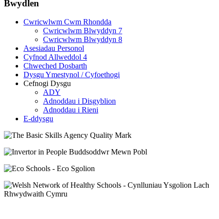
Bwydlen
Cwricwlwm Cwm Rhondda
Cwricwlwm Blwyddyn 7
Cwricwlwm Blwyddyn 8
Asesiadau Personol
Cyfnod Allweddol 4
Chweched Dosbarth
Dysgu Ymestynol / Cyfoethogi
Cefnogi Dysgu
ADY
Adnoddau i Disgyblion
Adnoddau i Rieni
E-ddysgu