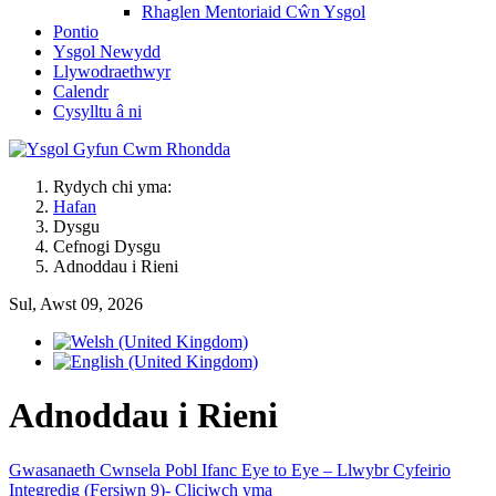
Rhaglen Mentoriaid Cŵn Ysgol
Pontio
Ysgol Newydd
Llywodraethwyr
Calendr
Cysylltu â ni
Rydych chi yma:
Hafan
Dysgu
Cefnogi Dysgu
Adnoddau i Rieni
Sul, Awst 09, 2026
Adnoddau i Rieni
Gwasanaeth Cwnsela Pobl Ifanc Eye to Eye – Llwybr Cyfeirio
Integredig (Fersiwn 9)- Cliciwch yma