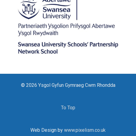
© 2026 Ysgol Gyfun Gymraeg Cwm Rhondda
To Top
Web Design by
www.pixelism.co.uk