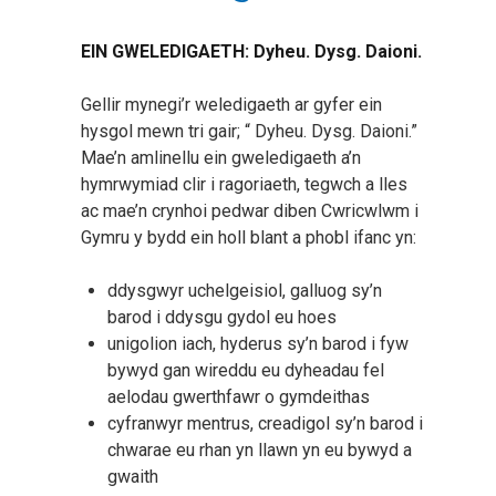
EIN GWELEDIGAETH: Dyheu. Dysg. Daioni.
Gellir mynegi’r weledigaeth ar gyfer ein
hysgol mewn tri gair; “ Dyheu. Dysg. Daioni.”
Mae’n amlinellu ein gweledigaeth a’n
hymrwymiad clir i ragoriaeth, tegwch a lles
ac mae’n crynhoi pedwar diben Cwricwlwm i
Gymru y bydd ein holl blant a phobl ifanc yn:
ddysgwyr uchelgeisiol, galluog sy’n
barod i ddysgu gydol eu hoes
unigolion iach, hyderus sy’n barod i fyw
bywyd gan wireddu eu dyheadau fel
aelodau gwerthfawr o gymdeithas
cyfranwyr mentrus, creadigol sy’n barod i
chwarae eu rhan yn llawn yn eu bywyd a
gwaith