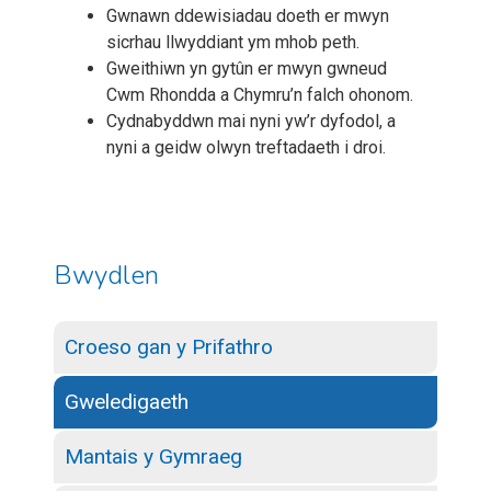
Gwnawn ddewisiadau doeth er mwyn
sicrhau llwyddiant ym mhob peth.
Gweithiwn yn gytûn er mwyn gwneud
Cwm Rhondda a Chymru’n falch ohonom.
Cydnabyddwn mai nyni yw’r dyfodol, a
nyni a geidw olwyn treftadaeth i droi.
Bwydlen
Croeso gan y Prifathro
Gweledigaeth
Mantais y Gymraeg