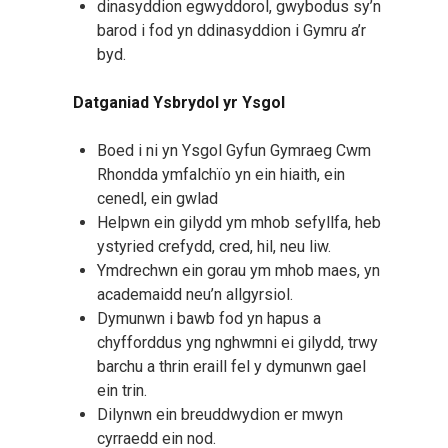
dinasyddion egwyddorol, gwybodus sy’n
barod i fod yn ddinasyddion i Gymru a’r
byd.
Datganiad Ysbrydol yr Ysgol
Boed i ni yn Ysgol Gyfun Gymraeg Cwm
Rhondda ymfalchïo yn ein hiaith, ein
cenedl, ein gwlad
Helpwn ein gilydd ym mhob sefyllfa, heb
ystyried crefydd, cred, hil, neu liw.
Ymdrechwn ein gorau ym mhob maes, yn
academaidd neu’n allgyrsiol.
Dymunwn i bawb fod yn hapus a
chyfforddus yng nghwmni ei gilydd, trwy
barchu a thrin eraill fel y dymunwn gael
ein trin.
Dilynwn ein breuddwydion er mwyn
cyrraedd ein nod.