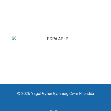
© 2026 Ysgol Gyfun Gymraeg Cwm Rhondda