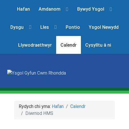
Hafan
Amdanom
Bywyd Ysgol
Dysgu
Lles
Pontio
Ysgol Newydd
Llywodraethwyr
Calendr
Cysylltu â ni
Rydych chi yma:
Hafan
Calendr
Diwrnod HMS